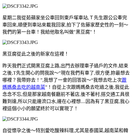
星期二我從茹蘋家坐公車回到東戶塚車站,Ｔ先生跟公公牽完
車回來,順便到車站來載我回家,拍下了佐藤家歷史性的一刻～
我們的第一台車！
我給他取名叫做"黑豆腐"！
黑豆腐從此之後的新家在這裡！
昨天我們正式開黑豆腐上路,出門去辦理車子過戶的文件,結束
之後,T先生開心的問我說～“現在我們有車了,很方便,妳最想去
哪裡？我帶妳去！”,我想了一會的回答說～“我想去吃上次
跟
媽媽桑去吃的越南菜
”！自從上次跟媽媽桑去吃過之後,我從此
念念不忘,但是那家越南餐廳前不著店,後不著村,搭交通工具很
難到達,所以只能邊流口水,邊在心裡想....
因為有了黑豆腐,我心
裡這個小小的願望終於可以實現了！
自從懷孕之後～特別愛吃酸辣料理,尤其是泰國菜,越南菜和韓