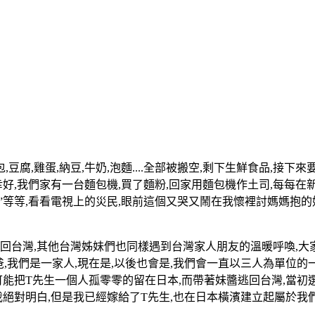
豆腐,雞蛋,納豆,牛奶,泡麵....全部被搬空,剩下生鮮食品,接
幸好,我們家有一台麵包機,買了麵粉,回家用麵包機作土司,每每在
”等等
,看看電視上的災民,眼前這個又哭又鬧在我懷裡討媽媽抱的
回台灣,其他台灣姊妹們也同樣遇到台灣家人朋友的溫暖呼喚,大家
,我們是一家人,現在是,以後也會是,我們會一直以三人為單位的一
可能把T先生一個人孤零零的留在日本,而帶著妹醬逃回台灣,當初
絕對明白,但是我已經嫁給了T先生,也在日本橫濱建立起屬於我們