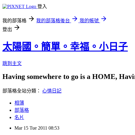
登入
我的部落格
我的部落格後台
我的帳號
登出
太陽國。簡單。幸福。小日子
跳到主文
Having somewhere to go is a HOME, Having
部落格全站分類：
心情日記
相簿
部落格
名片
Mar
15
Tue
2011
08:53