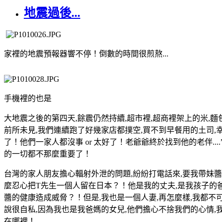
地震過後...
家裡的地震預報器響不停！倒數的時間很煎熬...
手機裡的也是
大地震之後的第四天,餘震仍然持續,超市裡,超商裡架上的米,麵包,
前所未見,我們連續跑了好幾家店都撲空,買不到早餐用的土司,
了！他們一家人都沒事 or 太好了！老爺爺終於找到他的老伴....
的一切都不那麼重要了！
台灣的家人朋友擔心輻射外泄的問題,紛紛打電話來,要我帶妹醬
麼忍心把T先生一個人留在日本？！他是我的丈夫,是我孩子的爸
醬的健康造成威脅？！但是,我也是一個人妻,再怎麼樣,我都不
說很自私,因為我也是我爸媽的女兒,他們擔心不捨我們的心情,我
在哪裡！