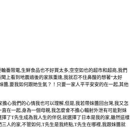
下來要輪番限電,生鮮食品也不好買太多,空空如也的超市和超商,我們
新聞上看到地震過後的家族重逢,我就忍不住鼻酸的想著“太好
妹醬,要我如何跟她生氣？！只要一家人平平安安的在一起,其他
擔心我們的心情我也可以理解,但是,我若帶妹醬回台灣,我又怎
直在一起,
身為一個母親,我怎麼會不擔心輻射外泄有可能對妹
選擇了T先生成為我人生的伴侶,就選擇了日本是我的家,雖然這樣
三人的家,不管如何,T先生是我終點,T先生在哪裡,我跟妹醬就