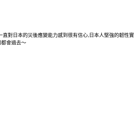
,我一直對日本的災後應變能力感到很有信心,日本人堅強的韌性實
切都會過去～