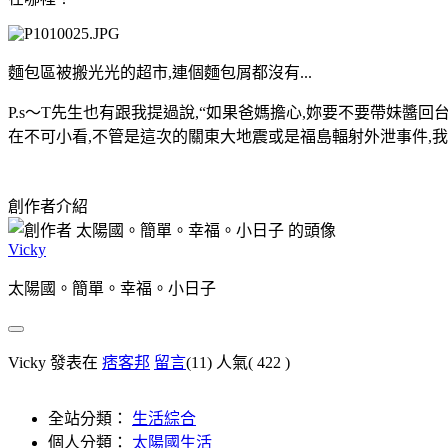
麵包區被搬光光的超市,連個麵包屑都沒有...
P.s～T先生也有跟我提過說,“如果爸媽擔心,妳要不要帶妹醬
在不可小看,不管是這次的關東大地震或是福島輻射外泄事件,
創作者介紹
Vicky
太陽國。簡單。幸福。小日子
Vicky 發表在
痞客邦
留言
(11)
人氣(
422
)
全站分類：
生活綜合
個人分類：
太陽國生活