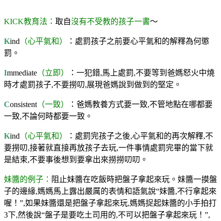
KICK教育法：
取自
沒有不受教的孩子一書
～
K
ind
（心平氣和）
：處罰孩子之前要心平氣和的解釋為何懲
罰。
I
mmediate
（立即）
：一犯錯,馬上處罰,不要等到爸媽怒火中燒
時才處罰孩子,不要撈叨,展現爸媽說到做到的堅定。
C
onsistent
（一致）
：爸媽教養方式要一致,不管地點在哪都要
一致,不論何時都要一致。
K
ind
（心平氣和）
：處罰完孩子之後,心平氣和的再次解釋,不
要撈叨,接著就直接再放孩子去玩,一件事情處罰完畢的當下就
是結束,不要事後想到要拿出來撈撈叨叨。
妹醬的例子：
阻止妹醬在吃飯時把盤子拿起來玩。妹醬一摸盤
子的邊緣,媽媽馬上露出嚴厲的表情和語氣說“妹醬,不行拿起來
喔！”,如果妹醬還是把盤子拿起來玩,媽媽捉起妹醬的小手拍打
3下,然後說“盤子是要吃土司用的,不可以把盤子拿起來玩！”,