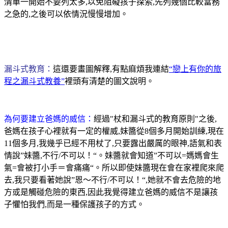
清單一開始不要列太多,以免阻礙孩子探索,先列幾個比較當務
之急的,之後可以依情況慢慢增加。
漏斗式教育：
這還要畫圖解釋,有點麻煩我連結
“戀上有你的旅
程之漏斗式教養”
裡頭有清楚的圖文說明。
為何要建立爸媽的威信：
經過"杖和漏斗式的教育原則"之後,
爸媽在孩子心裡就有一定的權威,妹醬從8個多月開始訓練,現在
11個多月,我幾乎已經不用杖了,只要露出嚴厲的眼神,語氣和表
情說”妹醬,不行/不可以！“。妹醬就會知道”不可以=媽媽會生
氣=會被打小手＝會痛痛“。所以即使妹醬現在會在家裡爬來爬
去,我只要看著她說”恩～不行/不可以！“,她就不會去危險的地
方或是觸碰危險的東西,因此我覺得建立爸媽的威信不是讓孩
子懼怕我們,而是一種保護孩子的方式。