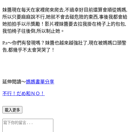
妹醬現在每天在家裡爬來爬去,不過幸好目前還算會順從媽媽,
所以只要麻麻說不行,她就不會去碰危險的東西,事後我都會給
她拍拍手以示獎勵！影片裡妹醬要去拉我掛在椅子上的包包,
我怕椅子往後倒,所以制止她。
P.s～你們有發現嗎？妹醬也越來越強壯了,現在被媽媽口頭警
告,都幾乎不太會哭哭了！
延伸閱讀～
媽媽書單分享
不行！だめ和ＮＯ！
載入更多