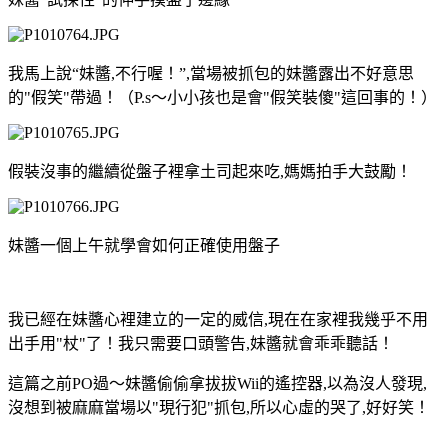
我馬上說“妹醬,不行喔！”,當場被抓包的妹醬露出不好意思
的"假笑"帶過！（P.s～小小孩也是會"假笑裝傻"這回事的！）
假裝沒事的繼續從盤子裡拿土司起來吃,媽媽拍手大鼓勵！
妹醬一個上午就學會如何正確使用盤子
我已經在妹醬心裡建立的一定的威信,現在在家裡我幾乎不用
出手用"杖"了！我只需要口頭警告,妹醬就會乖乖聽話！
這篇之前PO過～妹醬偷偷拿拔拔Wii的遙控器,以為沒人發現,
沒想到被麻麻當場以"現行犯"抓包,所以心虛的哭了,好好笑！