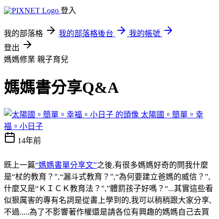
登入
我的部落格
我的部落格後台
我的帳號
登出
媽媽修業
親子育兒
媽媽書分享Q&A
太陽國。簡單。幸
福。小日子
14年前
既上一篇
“媽媽書單分享文”
之後,有很多媽媽好奇的問我什麼
是“杖的教育？”,“漏斗式教育？”,“為何要建立爸媽的威信？”,
什麼又是“ＫＩＣＫ教育法？",”體罰孩子好嗎？“...其實這些看
似狠厲害的專有名詞是從書上學到的,我可以稍稍跟大家分享,
不過.....為了不影響著作權還是請各位有興趣的媽媽自己去買