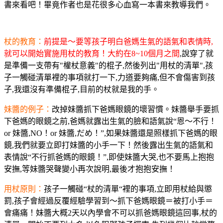
書來看吧！畢竟作者也是花很多心血寫一本書來教導我們。
杖的教育：
前提是～
要
等孩子明白爸媽生氣的語氣和表情時,
就可以開始實施用杖的教育！大約在8~10個月之間
,說穿了就
是準備一支帶有"權杖意義"的棍子,然後列出"用杖的清單",孩
子一觸碰清單裡的事項就打一下,力道要夠痛,但不會傷害到孩
子,我還沒有準備棍子,目前的杖就是我的手。
妹醬的例子：
改掉妹醬抓下爸媽眼鏡的壞習慣。妹醬舉手要抓
下爸媽的眼鏡之前,爸媽就露出生氣的臉和語氣說“恩～不行！
or 妹醬,NO！or 妹醬,だめ！”,如果妹醬還是照樣抓下爸媽的眼
鏡,我們就要立即打妹醬的小手一下！然後露出生氣的語氣和
表情說“不行抓爸媽的眼鏡！”,即使妹醬大哭,也不要馬上抱抱
安撫,等妹醬哭聲變小再次說明,最後才抱抱安撫！
用杖原則：
孩子一觸碰“杖的清單“裡的事項,立即用杖給與懲
罰,孩子會經過反覆經驗學習到～抓下爸媽眼鏡＝被打小手＝
會痛痛！妹醬大概2天以內學會不可以抓爸媽眼鏡這回事,杖的