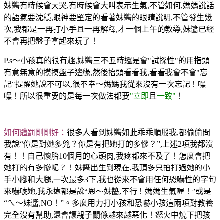
妹醬有時候會大哭,有時候會大叫表示生氣,不管如何,媽媽說話
的語氣要沈穩,眼神要堅定的看著妹醬的眼睛說明,不管發生幾
次,我都是一再打小手且一再解釋,才一個上午的教導,妹醬已經
不會再把盤子拿起來玩了！
P.s～小孩真的很有趣,妹醬三不五時還是會"試探性"的用指頭
有意無意的摸摸盤子邊緣,然後抬頭看看我,看看我會不會"忘
記"提醒她說不可以,很不幸～媽媽我從來沒有一次忘記！嘿
嘿！所以很重要的是每一次做法都要
"立即
且
一致"
！
如何體罰剛剛好：
很多人看到妹醬如此乖乖順服我,都偷偷問
我說“你是對她多兇？你是有把她打的多慘？”,上述2項我都沒
有！！自己懷胎10個月的心頭肉,我疼都來不及了！怎麼會把
她打的有多慘呢？！妹醬出生到現在,我頂多只拍打過她的小
手小腳和大腿,一次最多3下,我也從來不會用任何恐嚇性的字句
來嚇唬她,我永遠都是說“恩～妹醬,不行！媽媽生氣喔！”或是
“ㄟ～妹醬,NO！”。多麼用力打小孩和恐嚇小孩這兩項對教養
完全沒有幫助,還會讓親子關係越來越惡化！怒火中燒下把孩