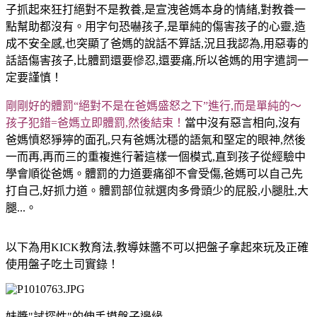
子抓起來狂打絕對不是教養,是宣洩爸媽本身的情緒,對教養一
點幫助都沒有。用字句恐嚇孩子,是單純的傷害孩子的心靈,造
成不安全感,也突顯了爸媽的說話不算話,況且我認為,用惡毒的
話語傷害孩子,比體罰還要慘忍,還要痛,所以爸媽的用字遣詞一
定要謹慎！
剛剛好的體罰“絕對不是在爸媽盛怒之下”進行,而是單純的～
孩子犯錯=爸媽立即體罰,然後結束！
當中沒有惡言相向,沒有
爸媽憤怒猙獰的面孔,只有爸媽沈穩的語氣和堅定的眼神,然後
一而再,再而三的重複進行著這樣一個模式,直到孩子從經驗中
學會順從爸媽。體罰的力道要痛卻不會受傷,爸媽可以自己先
打自己,好抓力道。體罰部位就選肉多骨頭少的屁股,小腿肚,大
腿...。
以下為用KICK教育法,教導妹醬不可以把盤子拿起來玩及正確
使用盤子吃土司實錄！
妹醬"試探性"的伸手摸盤子邊緣