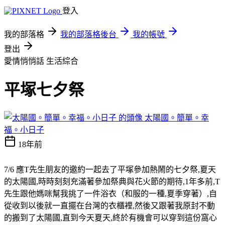
登入
我的部落格
我的部落格後台
我的帳號
登出
愛情悄悄話
生活綜合
平塚七夕祭
太陽國。簡單。幸
福。小日子
18年前
7/6 應T先生朋友的邀約一起去了
平塚
參加熱鬧的
七夕祭
,夏天
的太陽國,時時刻刻充滿著參加祭典與花火節的期待
,1年多前,T
先生跟他媽咪幫我挑了一件浴衣（和服的一種,夏季穿著）,自
從收到以後就一直擺在台灣的衣櫃裡,然後又跟著我原封不動
的搬到了太陽國,直到今天夏天,終於有機會可以穿到這份窩心