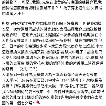
的禮物了！
可是...我跟T先生在出發的前2晚開始練習穿著,我
們倆個怎麼樣看說明書就是不會？！
為了穿上這件浴衣,搞得
們滿頭大汗！
所以,只好求助T先生的媽咪,雖然有點不好意思！ 但是我想這
也是一次增進我們感情的機會,她也會很高興我穿上她送給我
的浴衣吧！
這也算是我在太陽國
第一次參加夏日祭典
,實在令
人期待又興奮呢！ 剛好可以稍微一解我對士林夜市的思念,但
是....日本的小吃總類好少喔
～就是大阪燒,廣島燒,章魚燒,串燒
這幾樣換來換去,價錢又貴,逛的我都要怒火中燒了！
甜食也只
有麥芽棒棒糖,彈珠汽水,棉花糖和可怕的
色素銼冰
可以選擇,嗚
～我的臭豆腐,我的雪花冰,我的鈳仔煎,我的烤香腸....這裡通通
的沒有！
（どして？）
人潮多到一個可怕,大概是因為日本沒有像
台灣天天有夜市
（天堂～
）
,
只有在夏日祭典中才有（好可憐喔！
）,物以稀為
貴嘛！ 所以攤販們也矛起來大賺一筆,價格也不便宜！ 雖然跟
我心裡所期待的
夏日夜市
...不！是
夏日祭典
有所落差,我還是很
高
興的能穿上T媽咪送的浴衣,牽著T先生的手共度
我們在太陽
國的第一個七夕祭～