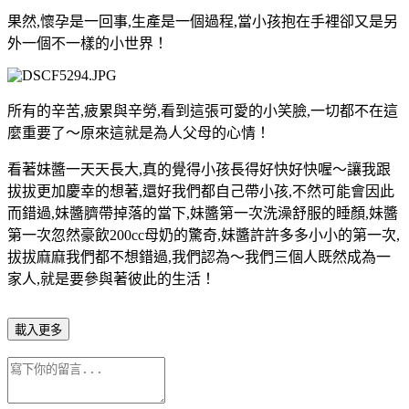
果然,懷孕是一回事,生產是一個過程,當小孩抱在手裡卻又是另
外一個不一樣的小世界！
所有的辛苦,疲累與辛勞,看到這張可愛的小笑臉,一切都不在這
麼重要了～原來這就是為人父母的心情！
看著妹醬一天天長大,真的覺得小孩長得好快好快喔～讓我跟
拔拔更加慶幸的想著,還好我們都自己帶小孩,不然可能會因此
而錯過,妹醬臍帶掉落的當下,妹醬第一次洗澡舒服的睡顏,妹醬
第一次忽然豪飲200cc母奶的驚奇,妹醬許許多多小小的第一次,
拔拔麻麻我們都不想錯過,我們認為～我們三個人既然成為一
家人,就是要參與著彼此的生活！
載入更多