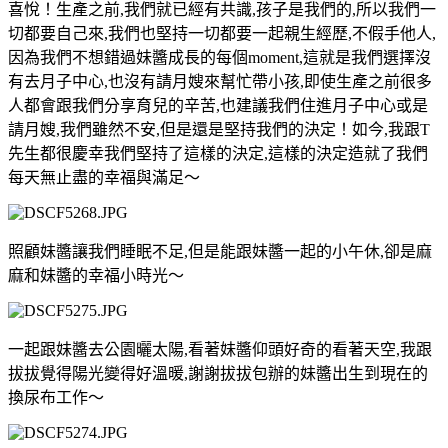
喜悅！
生產之前,我們就已經有共識,孩子是我們的,所以我們一
切都要自己來,我們也堅持一切都要一起親生經歷,不假手他人,
因為我們不想錯過妹醬成長的每個moment,這就是我們選擇沒
有去月子中心,也沒有請月嫂來幫忙帶小孩,即使生產之前很多
人都會跟我們分享育兒的辛苦,也建議我們住進月子中心或是
請月嫂,我們雖然不安,但是還是堅持我們的決定！
如今,我跟T
先生都很慶幸我們堅持了這樣的決定,這樣的決定造就了我們
每天無止盡的幸福與滿足～
照顧妹醬讓我們睡眠不足,但是能跟妹醬一起的小午休,卻是麻
麻和妹醬的幸福小時光～
一起跟妹醬去公園曬太陽,看著妹醬仰頭好奇的看著天空,我跟
拔拔覺得陽光變得好溫暖,謝謝拔拔包辦的妹醬出生到現在的
換尿布工作～