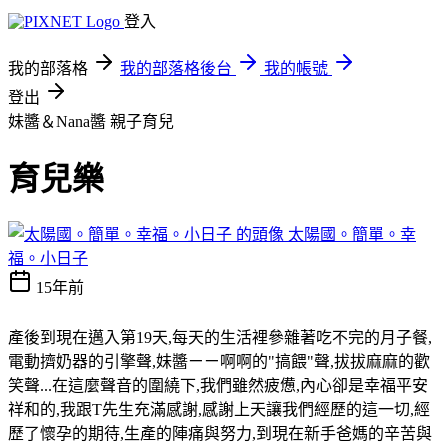
登入
我的部落格
我的部落格後台
我的帳號
登出
妹醬＆Nana醬
親子育兒
育兒樂
太陽國。簡單。幸
福。小日子
15年前
產後到現在邁入第19天,每天的生活裡參雜著吃不完的月子餐,
電動擠奶器的引擎聲,妹醬ㄧㄧ啊啊的"搞餵"聲,拔拔麻麻的歡
笑聲...在這麼聲音的圍繞下,我們雖然疲憊,內心卻是幸福平安
祥和的,我跟T先生充滿感謝,感謝上天讓我們經歷的這一切,經
歷了懷孕的期待,生產的陣痛與努力,到現在新手爸媽的辛苦與