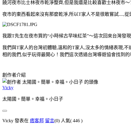
饒河夜市比士林夜市乾淨整齊,但是我還是比較喜歡士林夜市～
夜市的東西看起來沒有那麼乾淨,所以T家人不是很敢嘗試....
我跟T先生在夜市買的“小時候古早味紅茶”～這次回來台灣發現很流行
我們與T家人的台灣初體驗,溫和的T家人,沒太多的情緒表現,不
相的我們,似乎玩得最開心！我們這次透過台灣導遊協會找到的私
創作者介紹
Vicky
太陽國。簡單。幸福。小日子
Vicky 發表在
痞客邦
留言
(0)
人氣(
446
)