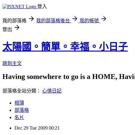
登入
我的部落格
我的部落格後台
我的帳號
登出
太陽國。簡單。幸福。小日子
跳到主文
Having somewhere to go is a HOME, Having
部落格全站分類：
心情日記
相簿
部落格
名片
Dec
29
Tue
2009
00:21