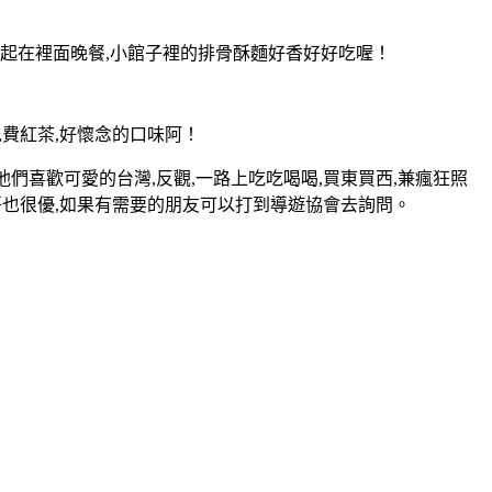
 一起在裡面晚餐,小館子裡的排骨酥麵好香好好吃喔！
的免費紅茶,好懷念的口味阿！
他們喜歡可愛的台灣,反觀,一路上吃吃喝喝,買東買西,兼瘋狂照
哥也很優
,如果有需要的朋友可以打到導遊協會去詢問。