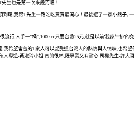
T先生也是第一次來饒河喔！
,從頭到尾,我跟T先生一路吃吃買買最開心！最後選了一家小館子,
,人手一"桶",1000 cc只要台幣25元,就是以前'我家牛排'
過,我希望害羞的T家人可以感受道台灣人的熱情與人情味,也希望
人導遊-黃淑玲小姐,真的很棒,既專業又有耐心,司機先生-許大