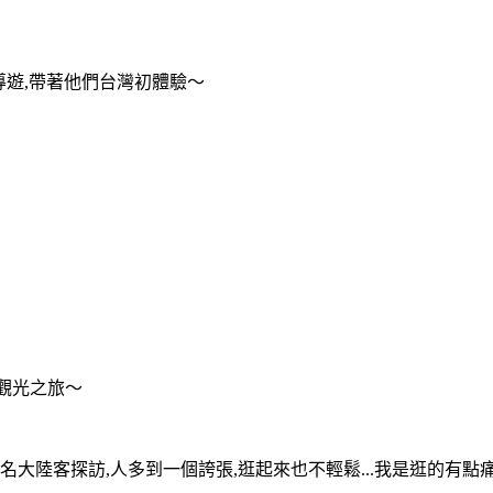
導遊,帶著他們台灣初體驗～
觀光之旅～
名大陸客探訪,人多到一個誇張,逛起來也不輕鬆...
我是逛的有點痛