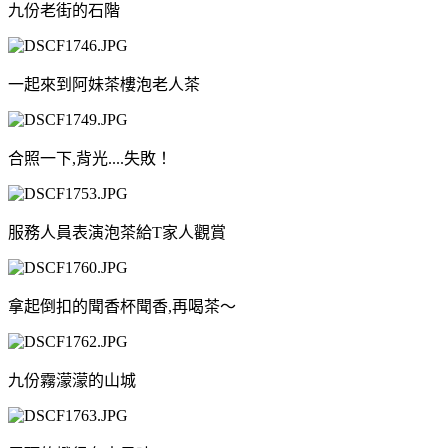
九份老街的石階
一起來到阿妹茶樓泡老人茶
合照一下,背光....失敗！
服務人員表演泡茶給T家人觀賞
拿起倒扣的聞香杯聞香,再喝茶～
九份霧濛濛的山城