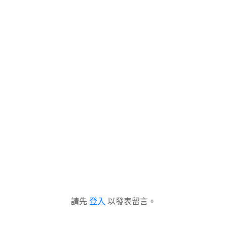
請先
登入
以發表留言。