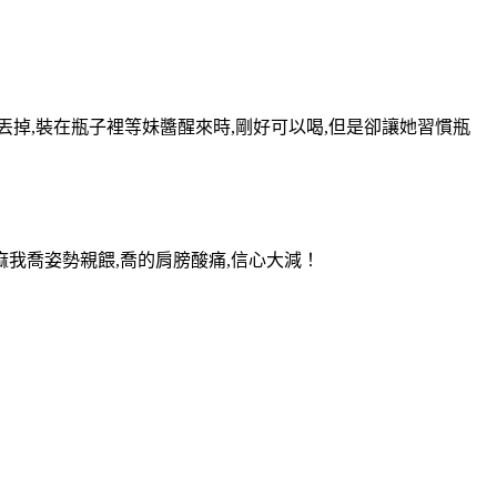
丟掉,裝在瓶子裡等妹醬醒來時,剛好可以喝,但是卻讓她習慣瓶
麻我喬姿勢親餵,喬的肩膀酸痛,信心大減！