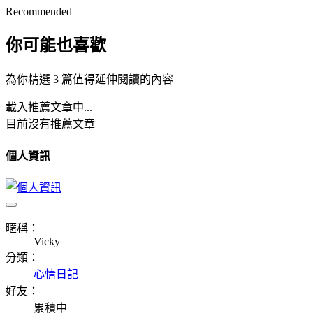
Recommended
你可能也喜歡
為你精選 3 篇值得延伸閱讀的內容
載入推薦文章中...
目前沒有推薦文章
個人資訊
暱稱：
Vicky
分類：
心情日記
好友：
累積中