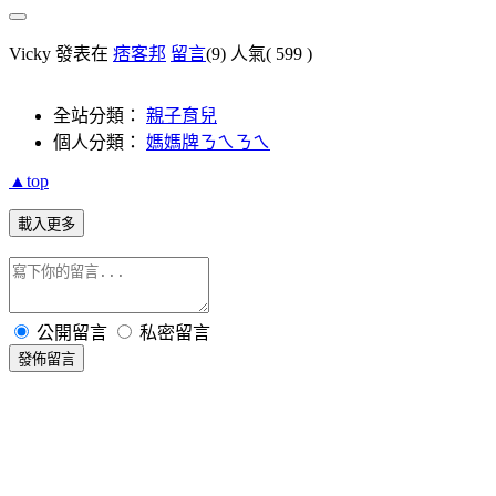
Vicky 發表在
痞客邦
留言
(9)
人氣(
599
)
全站分類：
親子育兒
個人分類：
媽媽牌ㄋㄟㄋㄟ
▲top
載入更多
公開留言
私密留言
發佈留言