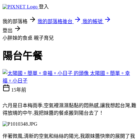
登入
我的部落格
我的部落格後台
我的帳號
登出
小胖妹的食桌
親子育兒
陽台午餐
太陽國。簡單。幸
福。小日子
15年前
六月是日本梅雨季,空氣裡濕濕黏黏的悶熱感,讓我想起台灣,難
得放晴的中午,我把妹醬的餐桌搬到陽台去了！
伴著微風,清新的空氣和絲絲的陽光,我跟妹醬快樂的展開了我