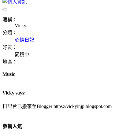
暱稱：
Vicky
分類：
心情日記
好友：
累積中
地區：
Music
Vicky says:
日記台已搬家至Blogger https://vickyinjp.blogspot.com
參觀人氣