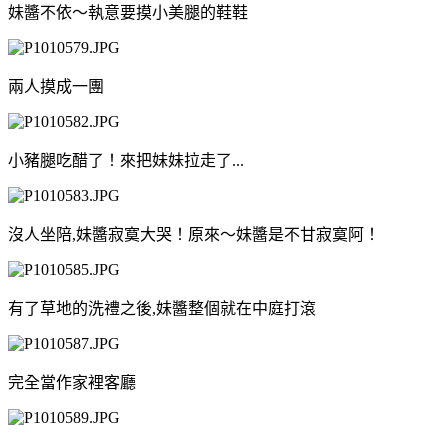
妹醬不依～執意要摸小美腿的鞋鞋
兩人摸成一團
小豬腿吃醋了！來把妹妹拉走了...
沒人坐陪,妹醬寂寞大哭！原來～妹醬是不甘寂寞阿！
有了草地的洗禮之後,妹醬整個就在中庭打滾
完全當作家裡客廳