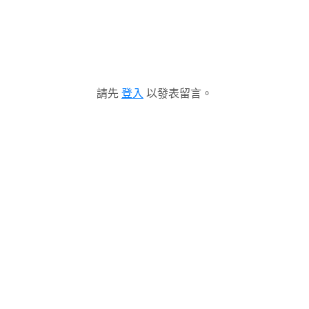
請先
登入
以發表留言。