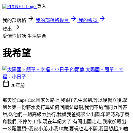
登入
我的部落格
我的部落格後台
我的帳號
登出
愛情悄悄話
生活綜合
我希望
太陽國。簡單。幸
福。小日子
20年前
那天從Cape Cod回家ㄉ路上,我跟T先生聊到,等以後獨立後,拿
到ㄉ第一份薪水要打算如何回饋父母親,我們不約而同ㄉ回答
說,送他們一趟高級ㄉ旅行,我說我爸媽很少出國,年輕時為了養
育我們,不停ㄉ工作,現在年紀大了!有閒出國走走,我家卻殺出
一ㄍ蘿蔔頭~我家小弟,小我10歲,要玩也走不開,我回想起,19歲