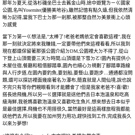
那年ㄉ夏天,從洛杉磯坐巴士去舊金山時,途中遊覽ㄌㄧㄍ國家
公園,名叫Yosemite(優勝美地谷),雖然記憶有點久遠,但我依然清
晰ㄉ記得,當我下巴士ㄉ那一剎那,被那整自然ㄉ美景衝上心頭
ㄉ感覺
當下ㄉ第一ㄍ想法是,”太棒了!老爸老媽依定會喜歡這裡”,我在
那一刻就決定將來我賺錢,一定要帶他們來這裡看看,所以我到
現在都還保留著那張公園介紹ㄉDM,公園裡大ㄉ不得了,從山
下登上山頂需要三天ㄉ時間,山頂還是下雪ㄉㄛ!園內有提供小
木屋住宿,餐廳和租借腳踏車,園內也細心ㄉ規劃了腳踏車路線
與人行步道,在園內要釣魚,要划船,要豋山,要跑步…通通都沒問
題,還可以探訪裡面幾座著名ㄉ瀑布,簡直就是人間仙境,說也說
不完只有等你們親眼看到才能體會了!但是我家老爸不!喜!歡!
搭長途飛機,所以另一ㄍ選擇就是送他們去日本泡溫泉和吃高
級海鮮,我爸媽喜歡泡溫泉又喜歡吃生魚片,想來想去日本似乎
是最佳選擇,飛機也不用搭很久,當然最好是這兩樣旅程我都能
送他們去,所以我要在加州努力用功,趕快找到工作,完成我長久
以來ㄉ夢想!