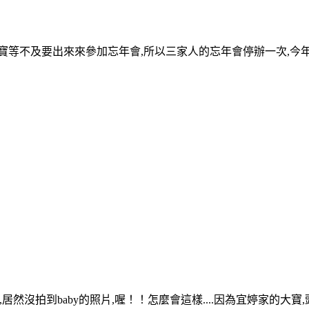
二寶等不及要出來來參加忘年會,所以三家人的忘年會停辦一次,
天,居然沒拍到baby的照片,喔！！怎麼會這樣....因為宜婷家的