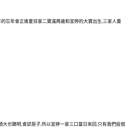
今年的忘年會正逢夏目家二寶滿周歲和宜婷的大寶出生,三家人重
大寶,頭大也聰明,會認房子,所以宜婷一家三口當日來回,只有我們投宿