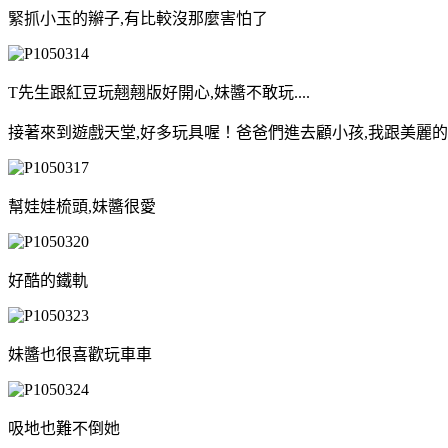
緊抓小玉的辮子,有比較沒那麼害怕了
T先生跟紅豆玩翹翹版好開心,妹醬不敢玩....
接著來到遊戲天堂,好多玩具喔！爸爸們進去顧小孩,我跟美麗
幫娃娃梳頭,妹醬很愛
好酷的鐵軌
妹醬也很喜歡玩車車
吸地也難不倒她