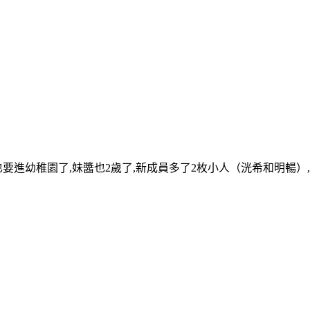
也要進幼稚園了,妹醬也2歲了,新成員多了2枚小人（洸希和明暢）