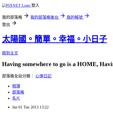
登入
我的部落格
我的部落格後台
我的帳號
登出
太陽國。簡單。幸福。小日子
跳到主文
Having somewhere to go is a HOME, Having
部落格全站分類：
心情日記
相簿
部落格
名片
Jan
01
Tue
2013
13:22