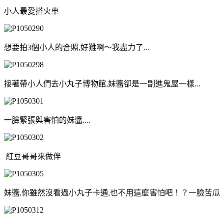
小人最愛搭火車
想要拍3個小人的合照,好難啊～我盡力了...
接著帶小人們去小丸子博物館,妹醬卻是一副進鬼屋一樣...
一臉緊張與害怕的妹醬....
紅豆哥哥來做伴
妹醬,你雖然沒看過小丸子卡通,也不用這麼害怕吧！？一臉苦瓜..