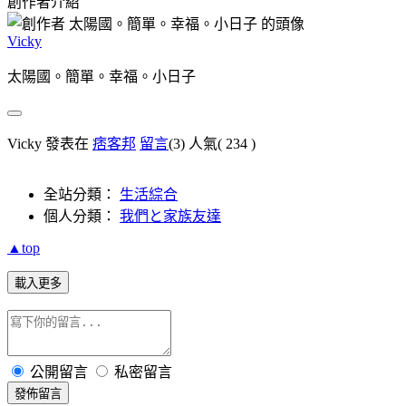
創作者介紹
Vicky
太陽國。簡單。幸福。小日子
Vicky 發表在
痞客邦
留言
(3)
人氣(
234
)
全站分類：
生活綜合
個人分類：
我們と家族友達
▲top
載入更多
公開留言
私密留言
發佈留言