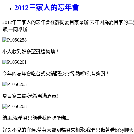
2012三家人的忘年會
2012年三家人的忘年會在靜岡夏目家舉辦,去年因為夏目家的
聚,一同舉辦！
小人收到好多聖誕禮物噢！
今年的忘年會吃台式火鍋配沙茶醬,熱呼呼,有夠讚！
夏目家二寶-
洸希
君滿周歲!
結果,
洸希
君只能看我們吃蛋糕....
好久不見的宜婷,帶著大寶
明暢
君來相聚,我們只顧著看baby聊